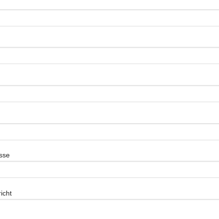
sse
icht