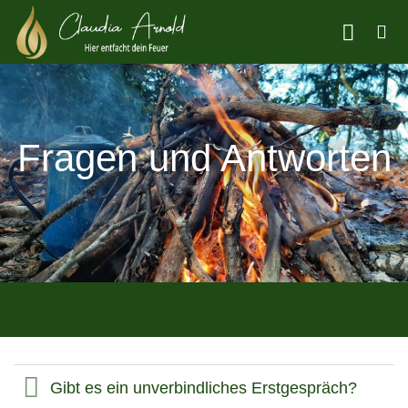
Zum
Inhalt
springen
Fragen und Antworten
Gibt es ein unverbindliches Erstgespräch?