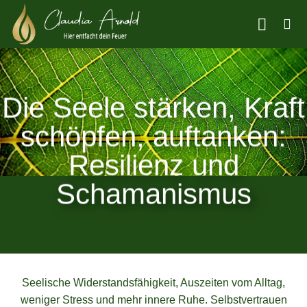
Zum
Inhalt
springen
Die Seele stärken, Kraft
schöpfen, auftanken:
Resilienz und
Schamanismus
Seelische Widerstandsfähigkeit, Auszeiten vom Alltag,
weniger Stress und mehr innere Ruhe. Selbstvertrauen