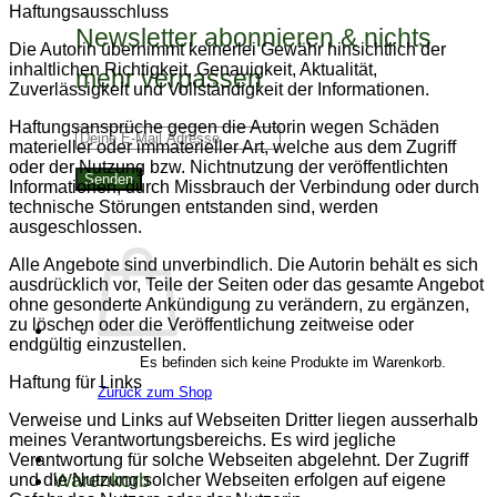
Haftungsausschluss
Newsletter abonnieren & nichts
Die Autorin übernimmt keinerlei Gewähr hinsichtlich der
inhaltlichen Richtigkeit, Genauigkeit, Aktualität,
mehr verpassen
Zuverlässigkeit und Vollständigkeit der Informationen.
Haftungsansprüche gegen die Autorin wegen Schäden
materieller oder immaterieller Art, welche aus dem Zugriff
oder der Nutzung bzw. Nichtnutzung der veröffentlichten
Informationen, durch Missbrauch der Verbindung oder durch
technische Störungen entstanden sind, werden
ausgeschlossen.
Alle Angebote sind unverbindlich. Die Autorin behält es sich
ausdrücklich vor, Teile der Seiten oder das gesamte Angebot
ohne gesonderte Ankündigung zu verändern, zu ergänzen,
zu löschen oder die Veröffentlichung zeitweise oder
endgültig einzustellen.
Es befinden sich keine Produkte im Warenkorb.
Haftung für Links
Zurück zum Shop
Verweise und Links auf Webseiten Dritter liegen ausserhalb
meines Verantwortungsbereichs. Es wird jegliche
Verantwortung für solche Webseiten abgelehnt. Der Zugriff
Warenkorb
und die Nutzung solcher Webseiten erfolgen auf eigene