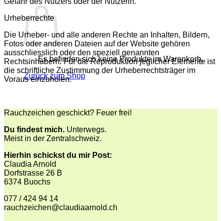
Gefahr des Nutzers oder der Nutzerin.
Urheberrechte
Die Urheber- und alle anderen Rechte an Inhalten, Bildern,
Fotos oder anderen Dateien auf der Website gehören
ausschliesslich oder den speziell genannten
Es befinden sich keine Produkte im Warenkorb.
Rechtsinhabern. Für die Reproduktion jeglicher Elemente ist
die schriftliche Zustimmung der Urheberrechtsträger im
Zurück zum Shop
Voraus einzuholen.
Rauchzeichen geschickt? Feuer frei!
Du findest mich.
Unterwegs.
Meist in der Zentralschweiz.
Hierhin schickst du mir Post:
Claudia Arnold
Dorfstrasse 26 B
6374 Buochs
077 / 424 94 14
rauchzeichen@claudiaarnold.ch