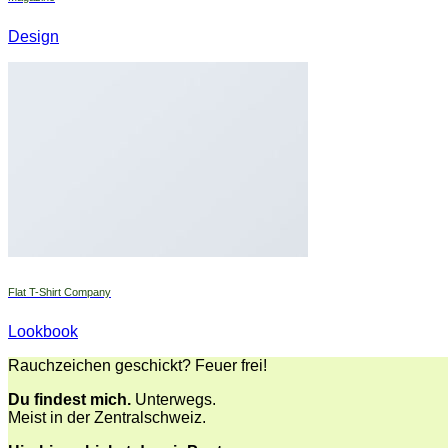
Design
Flat T-Shirt Company
Lookbook
Rauchzeichen geschickt? Feuer frei!
Du findest mich.
Unterwegs.
Meist in der Zentralschweiz.