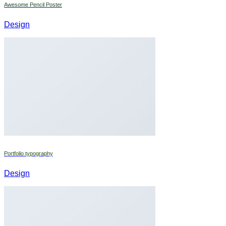
Awesome Pencil Poster
Design
Portfolio typography
Design