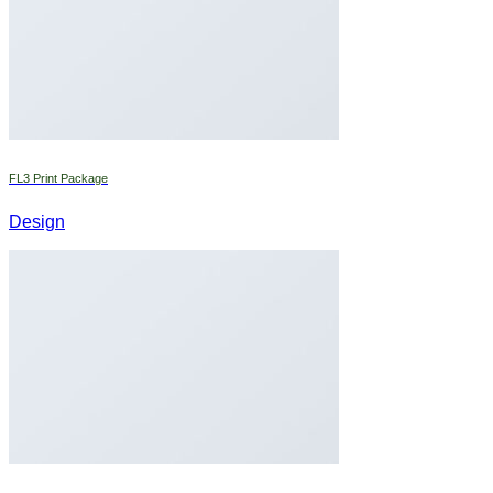
FL3 Print Package
Design